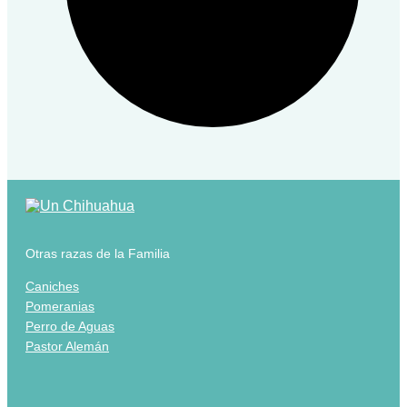
Otras razas de la Familia
Caniches
Pomeranias
Perro de Aguas
Pastor Alemán